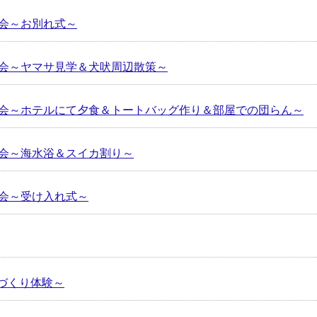
歓会～お別れ式～
歓会～ヤマサ見学＆犬吠周辺散策～
歓会～ホテルにて夕食＆トートバッグ作り＆部屋での団らん～
歓会～海水浴＆スイカ割り～
歓会～受け入れ式～
づくり体験～