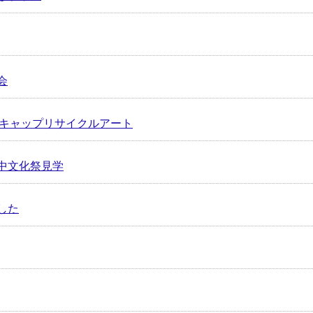
会
コキャップリサイクルアート
中文化祭見学
した