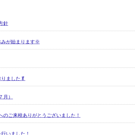
方針
みが始まります🌞
りました🥬
７月）
へのご来校ありがとうございました！
を行いました！