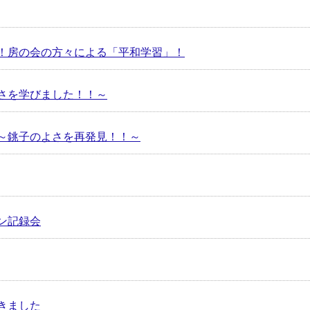
！房の会の方々による「平和学習」！
さを学びました！！～
～銚子のよさを再発見！！～
ン記録会
きました