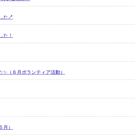
た🪥
した！
た✨（６月ボランティア活動）
５月）