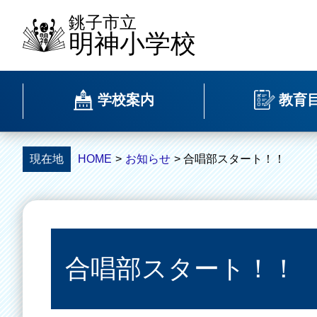
銚子市立
明神小学校
学校案内
教育
現在地
HOME
>
お知らせ
> 合唱部スタート！！
合唱部スタート！！