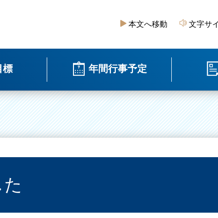
本文へ移動
文字サ
目標
年間行事予定
した