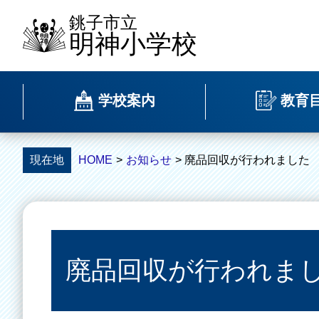
銚子市立
明神小学校
学校案内
教育
現在地
HOME
>
お知らせ
> 廃品回収が行われました
廃品回収が行われま