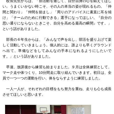
校長先生からは、「部活動を通して、自分自身の心を鍛えてほし
い。うまくいかない時こそ、その人の本当の姿が現れるもの。「仲
間と関わり」「仲間を励まし」「周りのアドバイスに素直に耳を傾
け」「チームのために行動できる」選手になってほしい。『自分の
思い通りにならないときこそ、自分を高める最高の瞬間』です。」
という話がありました。
部長の６年生からは、「みんなで声を出し、部活を盛り上げて楽
しく活動していきましょう。個人的には、誰よりも早くグラウンド
へ出て、準備などをしてみんなの手本になれるようにしたいで
す。」という話がありました。
早速、放課後から練習も始まりました。９月は全体練習として、
マーク走や体つくり、10分間走に取り組んでいきます。初日は、全
員で一つ一つの運動を行い、体をならすように練習しました。
一人一人が、それぞれの目標をもち努力を重ね、走りも心も成長
させてほしいと思います。