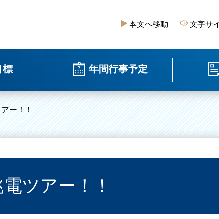
本文へ移動
文字サ
目標
年間行事予定
ツアー！！
銚電ツアー！！