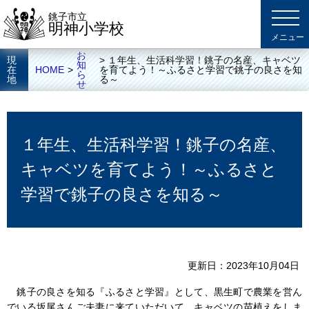
銚子市立
明神小学校
お
現
> １年生、生活科学習！銚子の名産、キャベツ
知
在
HOME
>
を育てよう！～ふるさと学習で銚子の良さを知
ら
地
る～
せ
１年生、生活科学習！銚子の名産、
キャベツを育てよう！～ふるさと
学習で銚子の良さを知る～
更新日
2023年10月04日
銚子の良さを知る『ふるさと学習』として、黒生町で農業を営ん
でいる坂尾さんご夫妻に来ていただいて、キャベツの苗植えをしま