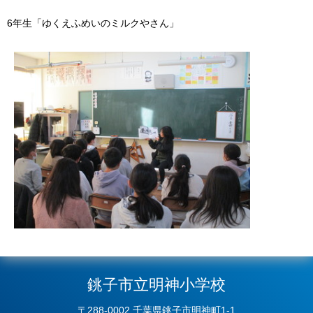
6年生「ゆくえふめいのミルクやさん」
銚子市立明神小学校
〒288-0002 千葉県銚子市明神町1-1