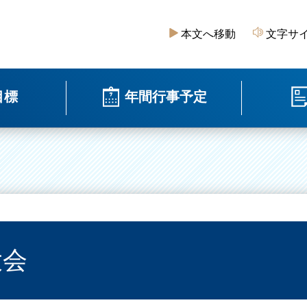
本文へ移動
文字サ
目標
年間行事予定
大会