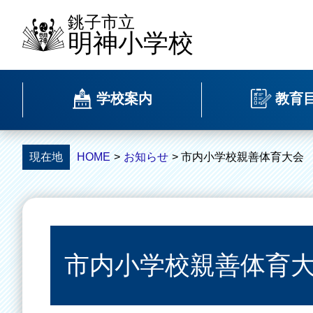
銚子市立
明神小学校
学校案内
教育
現在地
HOME
>
お知らせ
> 市内小学校親善体育大会
市内小学校親善体育