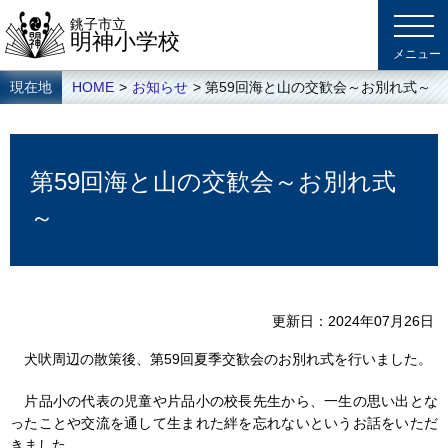
銚子市立
明神小学校
現在地
HOME
>
お知らせ
> 第59回海と山の交歓会～お別れ式～
第59回海と山の交歓会～お別れ式
～
更新日
2024年07月26日
犬吠周辺の散策後、第59回夏季交歓会のお別れ式を行いました。
片品小の代表の児童や片品小の校長先生から、一生の思い出とな
ったことや交流を通して生まれた絆を忘れないというお話をいただ
きました。