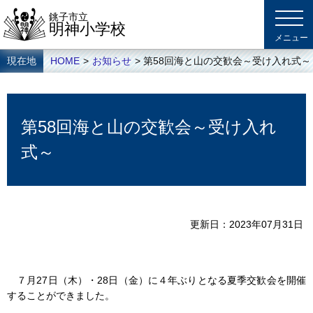
銚子市立
明神小学校
現在地
HOME
>
お知らせ
> 第58回海と山の交歓会～受け入れ式～
第58回海と山の交歓会～受け入れ
式～
更新日
2023年07月31日
７月27日（木）・28日（金）に４年ぶりとなる夏季交歓会を開催
することができました。