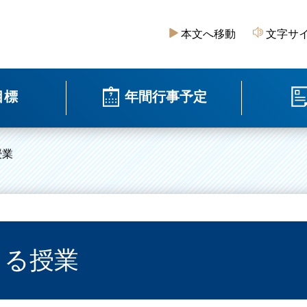
本文へ移動
文字サ
目標
年間行事予定
授業
よる授業