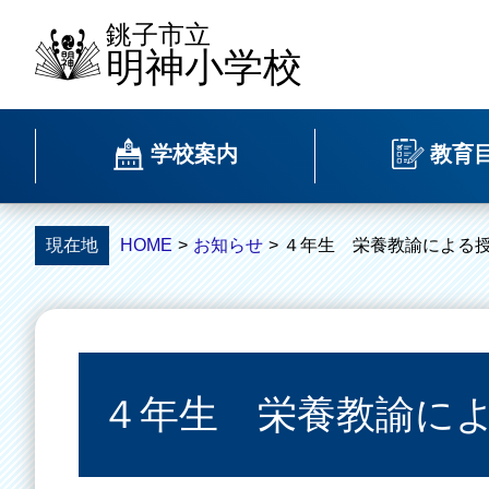
銚子市立
明神小学校
学校案内
教育
現在地
HOME
>
お知らせ
> ４年生 栄養教諭による
４年生 栄養教諭に