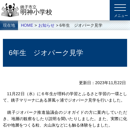
銚子市立
明神小学校
現在地
HOME
>
お知らせ
> 6年生 ジオパーク見学
6年生 ジオパーク見学
更新日
2023年11月22日
11月22日（水）に６年生が理科の学習とふるさと学習の一環とし
て、銚子マリーナにある屏風ヶ浦でジオパーク見学を行いました。
銚子ジオパーク推進協議会のジオガイドの方に案内していただ
き、地層の観察をしたり説明を聞いたりしました。また、実際に化
石や地層をつくる粒、火山灰などにも触る体験をしました。