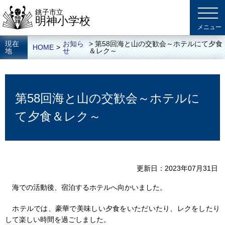
銚子市立
明神小学校
現在
お知ら
> 第58回海と山の交歓会～ホテルにて夕食
HOME
>
地
せ
＆レク～
第58回海と山の交歓会～ホテルに
て夕食＆レク～
更新日
2023年07月31日
海での活動後、宿泊するホテルへ向かいました。
ホテルでは、豪華で美味しい夕食をいただいたり、レクをしたり
して楽しい時間を過ごしました。