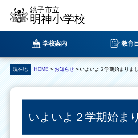
銚子市立
明神小学校
学校案内
教育
現在地
HOME
>
お知らせ
> いよいよ２学期始まりま
いよいよ２学期始ま