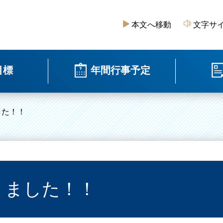
本文へ移動
文字サ
目標
年間行事予定
した！！
りました！！