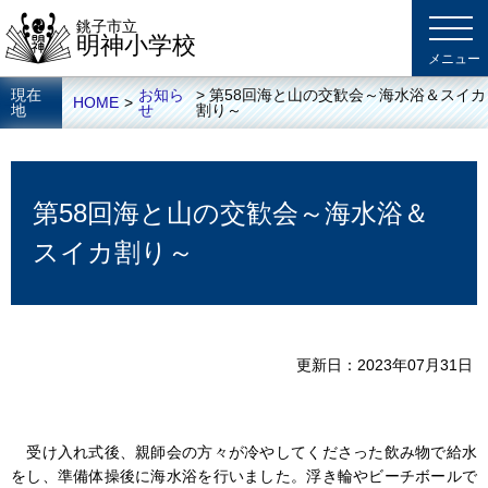
銚子市立
明神小学校
現在
お知ら
> 第58回海と山の交歓会～海水浴＆スイカ
HOME
>
地
せ
割り～
第58回海と山の交歓会～海水浴＆
スイカ割り～
更新日
2023年07月31日
受け入れ式後、親師会の方々が冷やしてくださった飲み物で給水
をし、準備体操後に海水浴を行いました。浮き輪やビーチボールで