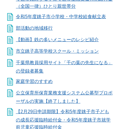
（全国一律）ひとり親世帯分
令和5年度銚子市小学校・中学校給食献立表
部活動の地域移行
【動画】鉄の多いメニューのレシピ紹介
市立銚子高等学校スクール・ミッション
千葉県教員採用サイト「千の葉の先生になる」
の登録者募集
家庭学習のすすめ
公立保育所保育業務支援システム公募型プロポ
ーザルの実施【終了しました】
【2月29日申請期限】令和5年度銚子市子ども
の成長応援臨時給付金・令和5年度銚子市就学
前児童応援臨時給付金