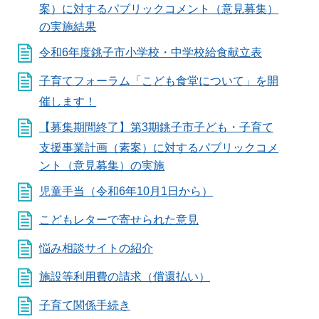
案）に対するパブリックコメント（意見募集）
の実施結果
令和6年度銚子市小学校・中学校給食献立表
子育てフォーラム「こども食堂について」を開
催します！
【募集期間終了】第3期銚子市子ども・子育て
支援事業計画（素案）に対するパブリックコメ
ント（意見募集）の実施
児童手当（令和6年10月1日から）
こどもレターで寄せられた意見
悩み相談サイトの紹介
施設等利用費の請求（償還払い）
子育て関係手続き