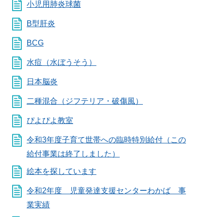
小児用肺炎球菌
B型肝炎
BCG
水痘（水ぼうそう）
日本脳炎
二種混合（ジフテリア・破傷風）
ぴよぴよ教室
令和3年度子育て世帯への臨時特別給付（この
給付事業は終了しました）
絵本を探しています
令和2年度 児童発達支援センターわかば 事
業実績