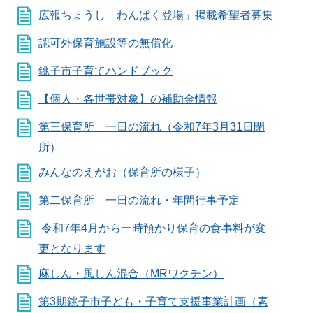
広報ちょうし「わんぱく登場」掲載希望者募集
認可外保育施設等の無償化
銚子市子育てハンドブック
【個人・各世帯対象】の補助金情報
第三保育所 一日の流れ（令和7年3月31日閉
所）
みんなのえがお（保育所の様子）
第二保育所 一日の流れ・年間行事予定
令和7年4月から一時預かり保育の食事料が変
更となります
麻しん・風しん混合（MRワクチン）
第3期銚子市子ども・子育て支援事業計画（素