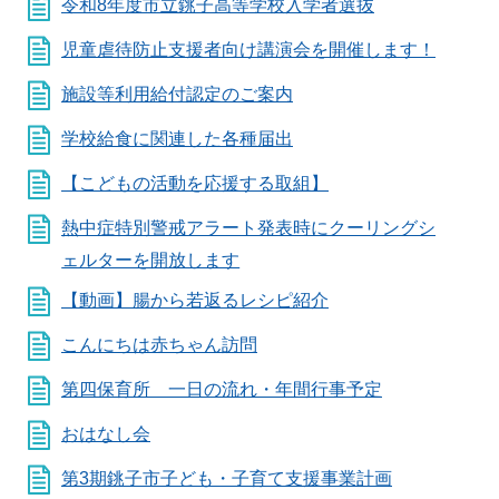
令和8年度市立銚子高等学校入学者選抜
児童虐待防止支援者向け講演会を開催します！
施設等利用給付認定のご案内
学校給食に関連した各種届出
【こどもの活動を応援する取組】
熱中症特別警戒アラート発表時にクーリングシ
ェルターを開放します
【動画】腸から若返るレシピ紹介
こんにちは赤ちゃん訪問
第四保育所 一日の流れ・年間行事予定
おはなし会
第3期銚子市子ども・子育て支援事業計画