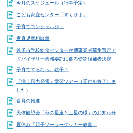
今月のスケジュール（行事予定）
こども家庭センター「すくサポ」
子育てコンシェルジュ
家庭児童相談室
銚子市学校給食センター次期事業者募集選定ア
ドバイザリー業務委託に係る受託候補者決定
子育てするなら、銚子！
「洋上風力発電」学習ツアー（受付を終了しま
した）
食育の推進
天体観望会「秋の星座と土星の環」のお知らせ
夏休み「親子ソーラークッカー教室」