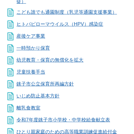
徒）
こども誰でも通園制度（乳児等通園支援事業）
ヒトパピローマウイルス（HPV）感染症
産後ケア事業
一時預かり保育
幼児教育・保育の無償化を拡大
児童扶養手当
銚子市公立保育所再編方針
いじめ防止基本方針
離乳食教室
令和7年度銚子市小学校・中学校給食献立表
ひとり親家庭のための高等職業訓練促進給付金