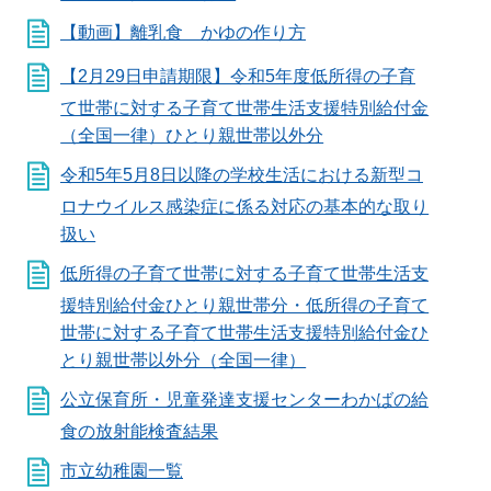
【動画】離乳食 かゆの作り方
【2月29日申請期限】令和5年度低所得の子育
て世帯に対する子育て世帯生活支援特別給付金
（全国一律）ひとり親世帯以外分
令和5年5月8日以降の学校生活における新型コ
ロナウイルス感染症に係る対応の基本的な取り
扱い
低所得の子育て世帯に対する子育て世帯生活支
援特別給付金ひとり親世帯分・低所得の子育て
世帯に対する子育て世帯生活支援特別給付金ひ
とり親世帯以外分（全国一律）
公立保育所・児童発達支援センターわかばの給
食の放射能検査結果
市立幼稚園一覧