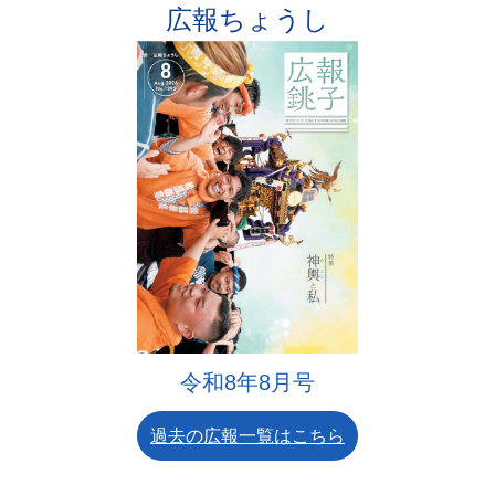
2026年8月5日
広報ちょうし
親子おはなし会
2026年8月5日
銚子市電子図書館8月新着資料のお知らせ
2026年8月4日
修学旅行（交通費・宿泊費）無償化
2026年8月4日
都市計画審議会（令和8年8月25日開催予定）
2026年8月4日
令和8年8月号
銚子市脱炭素先行地域推進支援業務公募型プロポ
過去の広報一覧はこちら
ーザルの実施【選考結果の公表】