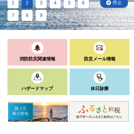
停止
1
2
3
4
5
6
7
8
9
消防防災関連情報
防災メール情報
ハザードマップ
休日診療