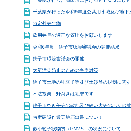
千葉県が行った高田川におけるＰＦＯＳ及びＰ
千葉県が行った令和6年度公共用水域及び地下水の
特定外来生物
飲用井戸の適正な管理をお願いします
令和6年度 銚子市環境審議会の開催結果
銚子市環境審議会の開催
大気汚染防止のための冬季対策
銚子市土地の埋立て等及び土砂等の規制に関す
不法投棄・野焼きは犯罪です
銚子市空き缶等の散乱及び飼い犬等のふんの放
特定建設作業実施届出書について
微小粒子状物質（PM2.5）の状況について