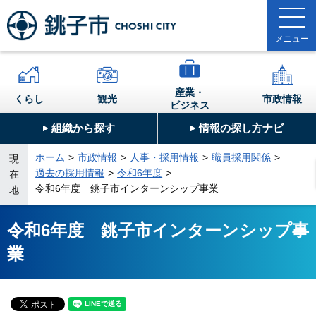
産業・
くらし
観光
市政情報
ビジネス
組織から探す
情報の探し方ナビ
ホーム
市政情報
人事・採用情報
職員採用関係
現
過去の採用情報
令和6年度
在
令和6年度 銚子市インターンシップ事業
地
令和6年度 銚子市インターンシップ事
業