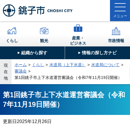
産業・
くらし
観光
市政情報
ビジネス
組織から探す
情報の探し方ナビ
ホーム
くらし
水道局（上下水道）
水道局について
現
審議会
在
第1回銚子市上下水道運営審議会（令和7年11月19日開催）
地
第1回銚子市上下水道運営審議会（令和
7年11月19日開催）
更新日
2025年12月26日