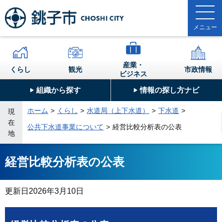
産業・
くらし
観光
市政情報
ビジネス
組織から探す
情報の探し方ナビ
ホーム
くらし
水道局（上下水道）
下水道
現
在
公共下水道事業について
経営比較分析表の公表
地
経営比較分析表の公表
更新日
2026年3月10日