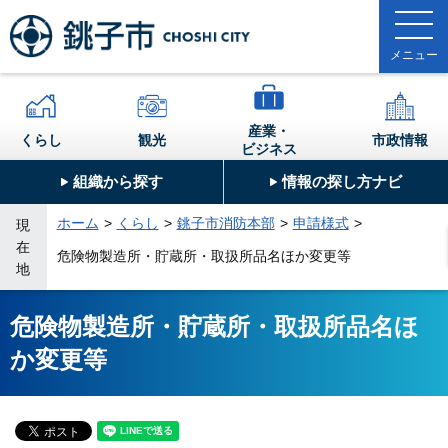
産業・
くらし
観光
市政情報
ビジネス
組織から探す
情報の探し方ナビ
ホーム
くらし
銚子市消防本部
申請様式
現
在
危険物製造所・貯蔵所・取扱所品名ほか変更等
地
危険物製造所・貯蔵所・取扱所品名ほ
か変更等