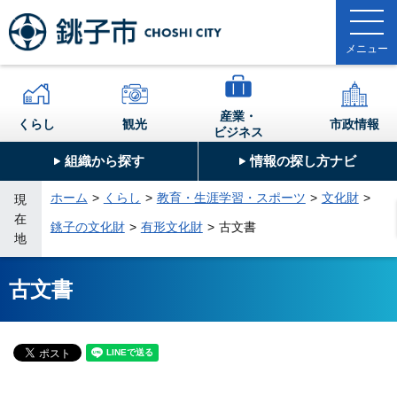
産業・
くらし
観光
市政情報
ビジネス
組織から探す
情報の探し方ナビ
ホーム
くらし
教育・生涯学習・スポーツ
文化財
現
在
銚子の文化財
有形文化財
古文書
地
古文書