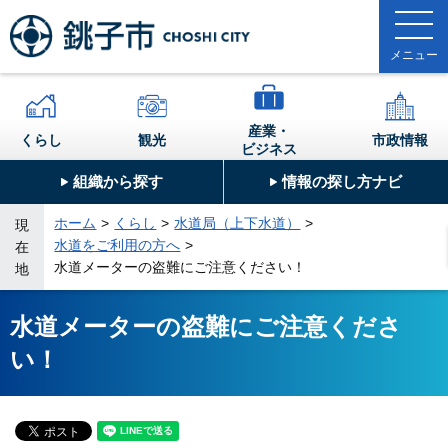
産業・
くらし
観光
市政情報
ビジネス
組織から探す
情報の探し方ナビ
ホーム
くらし
水道局（上下水道）
現
水道をご利用の方へ
在
水道メーターの盗難にご注意ください！
地
水道メーターの盗難にご注意くださ
い！