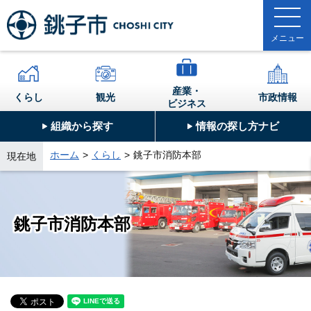
産業・
くらし
観光
市政情報
ビジネス
組織から探す
情報の探し方ナビ
ホーム
くらし
銚子市消防本部
現在地
銚子市消防本部