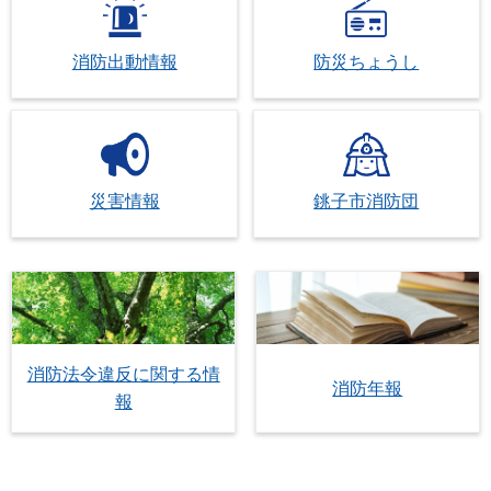
2026年3月30日
「林野火災注意報・林野火災警報」の制度
消防出動情報
防災ちょうし
災害情報
銚子市消防団
消防法令違反に関する情
消防年報
報