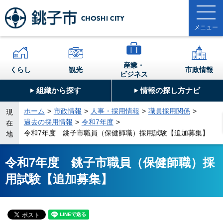
産業・
くらし
観光
市政情報
ビジネス
組織から探す
情報の探し方ナビ
ホーム
市政情報
人事・採用情報
職員採用関係
現
過去の採用情報
令和7年度
在
令和7年度 銚子市職員（保健師職）採用試験【追加募集】
地
令和7年度 銚子市職員（保健師職）採
用試験【追加募集】