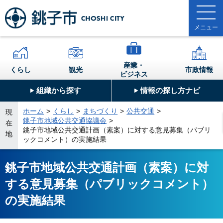
産業・
くらし
観光
市政情報
ビジネス
組織から探す
情報の探し方ナビ
ホーム
くらし
まちづくり
公共交通
現
銚子市地域公共交通協議会
在
銚子市地域公共交通計画（素案）に対する意見募集（パブリ
地
ックコメント）の実施結果
銚子市地域公共交通計画（素案）に対
する意見募集（パブリックコメント）
の実施結果