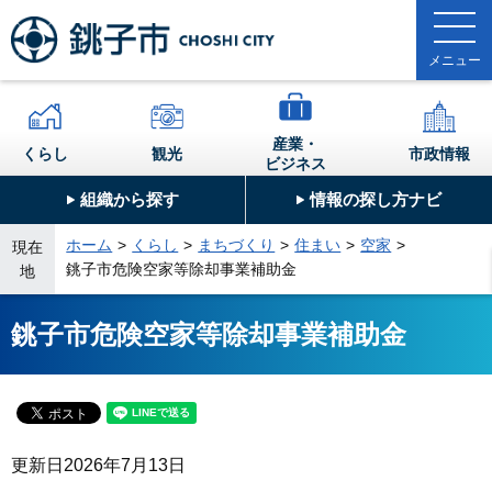
産業・
くらし
観光
市政情報
ビジネス
組織から探す
情報の探し方ナビ
ホーム
くらし
まちづくり
住まい
空家
現在
銚子市危険空家等除却事業補助金
地
銚子市危険空家等除却事業補助金
更新日
2026年7月13日