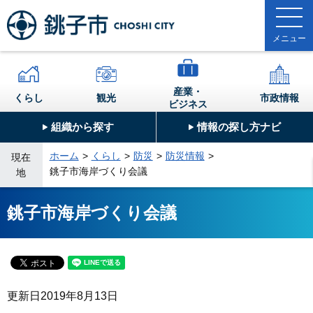
産業・
くらし
観光
市政情報
ビジネス
組織から探す
情報の探し方ナビ
ホーム
くらし
防災
防災情報
現在
銚子市海岸づくり会議
地
銚子市海岸づくり会議
更新日
2019年8月13日