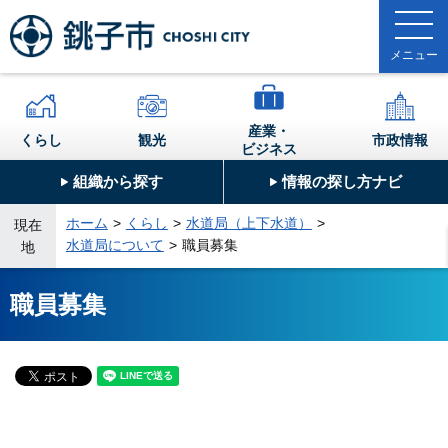
産業・
くらし
観光
市政情報
ビジネス
組織から探す
情報の探し方ナビ
ホーム
くらし
水道局（上下水道）
現在
水道局について
職員募集
地
職員募集