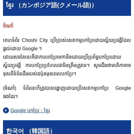
ខ្មែរ （カンボジア語(クメール語)）
ចំណាំ
គេហទំព័រ Choshi City ប្រើប្រាស់សេវាកម្មបកប្រែដោយស្វ័យប្រវត្តិដែល
ផ្តល់ដោយ Google ។
ដោយសារតែនេះគឺជាការបកប្រែមេកានិចដោយប្រើប្រព័ន្ធបកប្រែដោយ
ស្វ័យប្រវត្តិ ការបកប្រែប្រហែលជាមិនត្រឹមត្រូវទេ។ សូម​ដឹង​ថា​មាតិកា​អាច​
ខុស​ពី​ទំព័រ​ដើម​របស់​ជប៉ុន​មុន​ពេល​បក​ប្រែ។
(ចំណាំ) ទំព័រនេះក៏ត្រូវបានបង្ហាញដោយប្រើសេវាកម្មបកប្រែ Google
ផងដែរ។
Google បកប្រែ：ខ្មែរ
한국어 （韓国語）