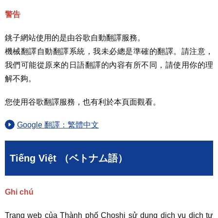
警告
銚子網站使用的是由谷歌自動翻譯服務。
機械翻譯自動翻譯系統，我未必總是準確的翻譯。請注意，
我們可能從原來的日語翻譯的內容有所不同，請使用你的理
解不夠。
您使用谷歌翻譯服務，也有利於本頁面觀看。
Google 翻譯：繁體中文
Tiếng Việt （ベトナム語）
Ghi chú
Trang web của Thành phố Choshi sử dụng dịch vụ dịch tự