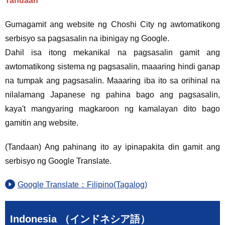
Tandaan
Gumagamit ang website ng Choshi City ng awtomatikong
serbisyo sa pagsasalin na ibinigay ng Google.
Dahil isa itong mekanikal na pagsasalin gamit ang
awtomatikong sistema ng pagsasalin, maaaring hindi ganap
na tumpak ang pagsasalin. Maaaring iba ito sa orihinal na
nilalamang Japanese ng pahina bago ang pagsasalin,
kaya't mangyaring magkaroon ng kamalayan dito bago
gamitin ang website.
(Tandaan) Ang pahinang ito ay ipinapakita din gamit ang
serbisyo ng Google Translate.
Google Translate：Filipino(Tagalog)
Indonesia （インドネシア語）