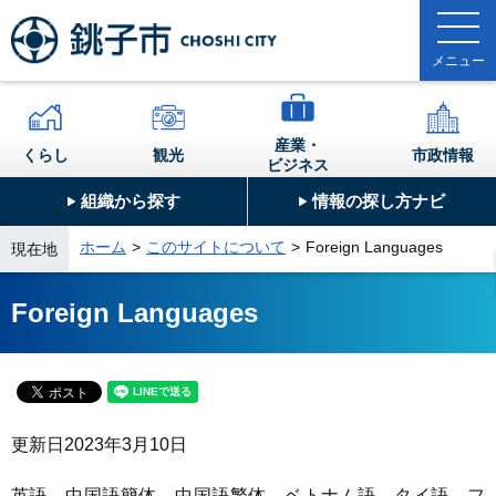
産業・
くらし
観光
市政情報
ビジネス
組織から探す
情報の探し方ナビ
ホーム
このサイトについて
Foreign Languages
現在地
Foreign Languages
更新日
2023年3月10日
英語、中国語簡体、中国語繁体、ベトナム語、タイ語、フ