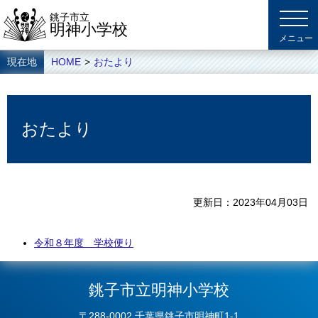
銚子市立
明神小学校
現在地
HOME
>
おたより
おたより
更新日
2023年04月03日
令和８年度 学校便り
銚子市立明神小学校
〒288-0002 千葉県銚子市明神町1-1