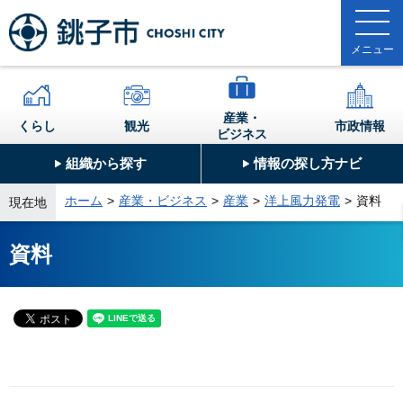
産業・
くらし
観光
市政情報
ビジネス
組織から探す
情報の探し方ナビ
ホーム
産業・ビジネス
産業
洋上風力発電
資料
現在地
資料