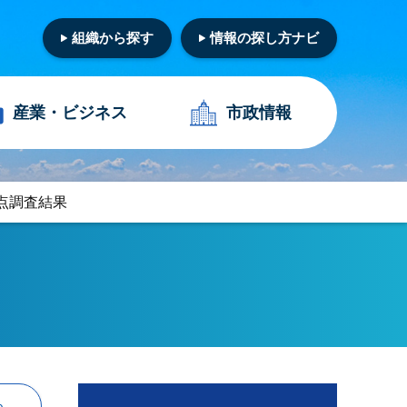
組織から探す
情報の探し方ナビ
産業・
ビジネス
市政情報
点調査結果
る