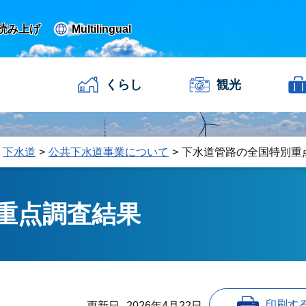
読み上げ
Multilingual
くらし
観光
下水道
公共下水道事業について
下水道管路の全国特別重
重点調査結果
印刷す
更新日
2026年4月22日