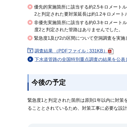
優先的実施箇所に該当する約2.5キロメート
2と判定された要対策延長は約1.2キロメート
非優先実施箇所に該当する約0.3キロメートル
度2と判定された管路はありませんでした。
緊急度1及び2の区間について空洞調査を実
調査結果 （PDFファイル : 331KB）
下水道管路の全国特別重点調査の結果を公表
今後の予定
緊急度1と判定された箇所は原則1年以内に対策
ることとされているため、対策工事に必要な設