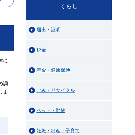
くらし
届出・証明
税金
体に
年金・健康保険
の調
ごみ・リサイクル
しま
ペット・動物
妊娠・出産・子育て