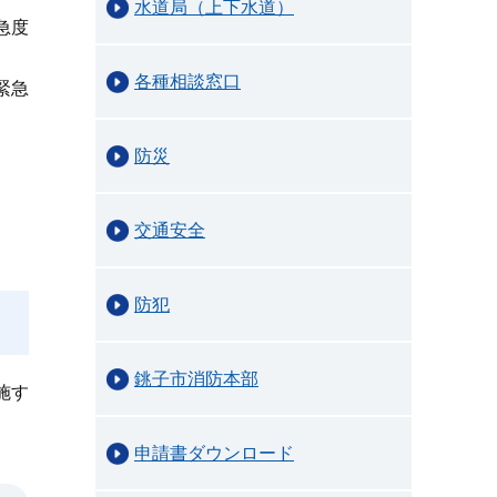
水道局（上下水道）
急度
各種相談窓口
緊急
防災
交通安全
防犯
銚子市消防本部
施す
申請書ダウンロード