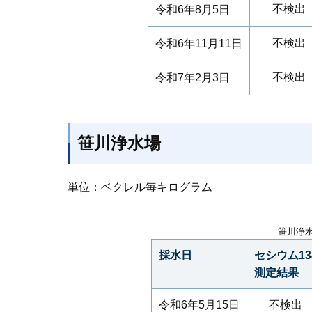
不検出
令和6年8月5日
不検出
令和6年11月11日
不検出
令和7年2月3日
笹川浄水場
単位：ベクレル毎キログラム
笹川浄
採水日
セシウム13
測定結果
令和6年5月15日
不検出