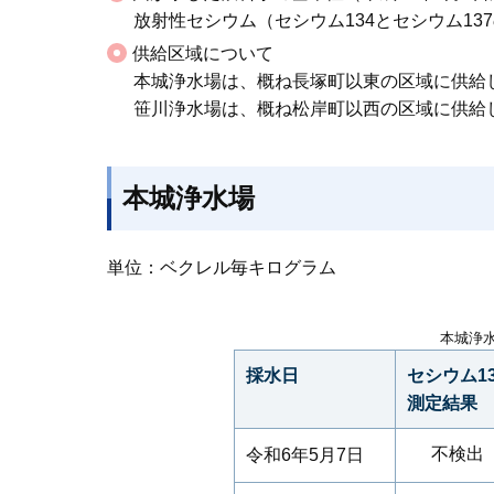
放射性セシウム（セシウム134とセシウム13
供給区域について
本城浄水場は、概ね長塚町以東の区域に供給
笹川浄水場は、概ね松岸町以西の区域に供給
本城浄水場
単位：ベクレル毎キログラム
本城浄
採水日
セシウム13
測定結果
不検出
令和6年5月7日