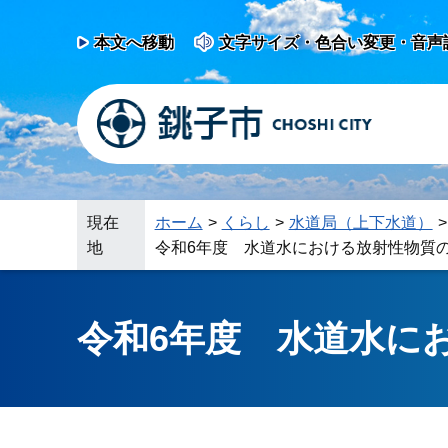
本文へ移動
文字サイズ・色合い変更・音声
現在
ホーム
くらし
水道局（上下水道）
地
令和6年度 水道水における放射性物質
令和6年度 水道水に