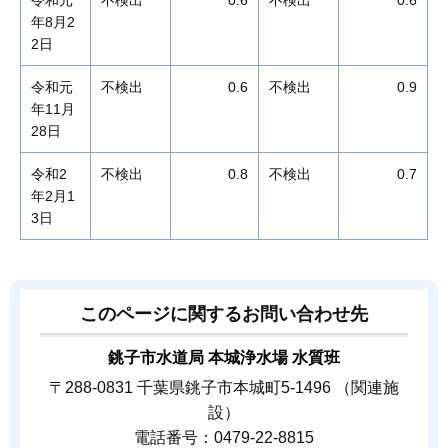
令和元
不検出
0.6
不検出
0.6
年8月2
2日
令和元
不検出
0.6
不検出
0.9
年11月
28日
令和2
不検出
0.8
不検出
0.7
年2月1
3日
このページに関するお問い合わせ先
銚子市水道局 本城浄水場 水質班
〒288-0831 千葉県銚子市本城町5-1496 （関連施
設）
電話番号：0479-22-8815