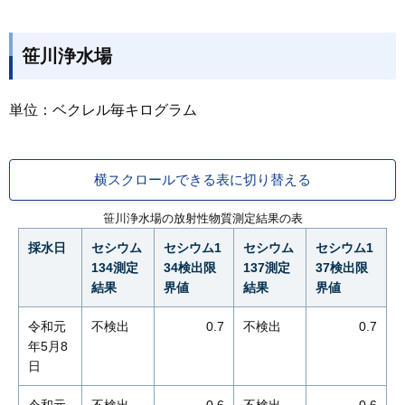
笹川浄水場
単位：ベクレル毎キログラム
横スクロールできる表に切り替える
笹川浄水場の放射性物質測定結果の表
採水日
セシウム
セシウム1
セシウム
セシウム1
134測定
34検出限
137測定
37検出限
結果
界値
結果
界値
令和元
不検出
0.7
不検出
0.7
年5月8
日