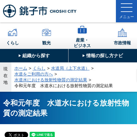
産業・
くらし
観光
市政情報
ビジネス
組織から探す
情報の探し方ナビ
ホーム
くらし
水道局（上下水道）
現
水道をご利用の方へ
在
水道水における放射性物質の測定結果
地
令和元年度 水道水における放射性物質の測定結果
令和元年度 水道水における放射性物
質の測定結果