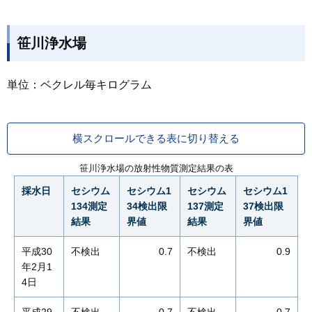
笹川浄水場
単位：ベクレル毎キログラム
横スクロールできる表に切り替える
笹川浄水場の放射性物質測定結果の表
採水日
セシウム
セシウム1
セシウム
セシウム1
134測定
34検出限
137測定
37検出限
結果
界値
結果
界値
平成30
不検出
0.7
不検出
0.9
年2月1
4日