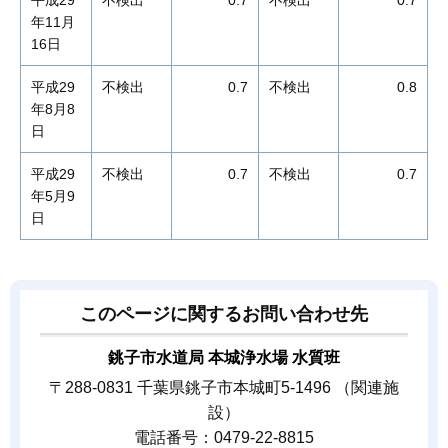
平成29
不検出
0.7
不検出
0.7
年11月
16日
平成29
不検出
0.7
不検出
0.8
年8月8
日
平成29
不検出
0.7
不検出
0.7
年5月9
日
このページに関するお問い合わせ先
銚子市水道局 本城浄水場 水質班
〒288-0831 千葉県銚子市本城町5-1496 （関連施
設）
電話番号：0479-22-8815