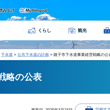
読み上げ
Multilingual
くらし
観光
下水道
公共下水道の計画
銚子市下水道事業経営戦略の公
戦略の公表
印刷す
更新日
2025年3月24日