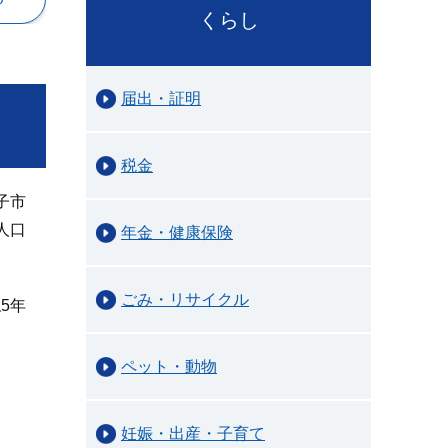
くらし
届出・証明
税金
子市
人口
年金・健康保険
ごみ・リサイクル
5年
ペット・動物
妊娠・出産・子育て