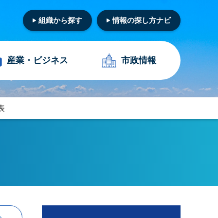
組織から探す
情報の探し方ナビ
産業・
ビジネス
市政情報
表
る