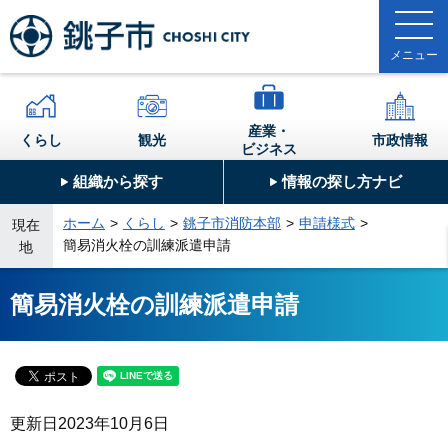
産業・
くらし
観光
市政情報
ビジネス
組織から探す
情報の探し方ナビ
ホーム
くらし
銚子市消防本部
申請様式
現在
簡易消火栓の訓練派遣申請
地
簡易消火栓の訓練派遣申請
更新日
2023年10月6日