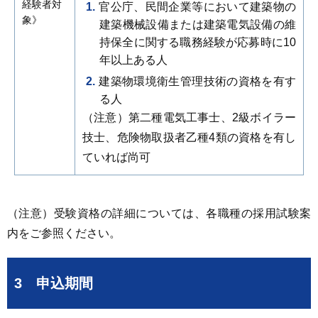
経験者対
官公庁、民間企業等において建築物の
象》
建築機械設備または建築電気設備の維
持保全に関する職務経験が応募時に10
年以上ある人
建築物環境衛生管理技術の資格を有す
る人
（注意）第二種電気工事士、2級ボイラー
技士、危険物取扱者乙種4類の資格を有し
ていれば尚可
（注意）受験資格の詳細については、各職種の採用試験案
内をご参照ください。
3 申込期間