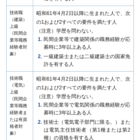
技術職
昭和61年4月2日以降に生まれた人で、次
（建築）
の1および2すべての要件を満たす人
上級
（注意）学歴を問わない。
《民間企
民間企業等で建築関係の職務経験が応
業等職務
経験者対
募時に3年以上ある人
象》
一級建築士または二級建築士の国家免
許を有する人
技術職
昭和61年4月2日以降に生まれた人で、次
（電気）
の1および2すべての要件を満たす人
上級
（注意）学歴を問わない。
《民間企
民間企業等で電気関係の職務経験が応
業等職務
経験者ま
募時に3年以上ある人
たは有資
技術士（電気電子部門に限る。）また
格者対
は電気主任技術者（第1種または第2
象》
種）の資格を有する人