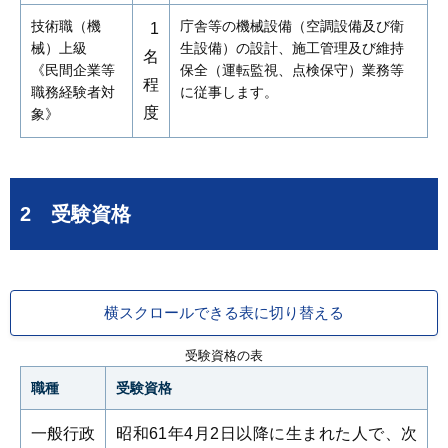
技術職（機
庁舎等の機械設備（空調設備及び衛
1
械）上級
生設備）の設計、施工管理及び維持
名
《民間企業等
保全（運転監視、点検保守）業務等
程
職務経験者対
に従事します。
度
象》
2 受験資格
横スクロールできる表に切り替える
受験資格の表
職種
受験資格
一般行政
昭和61年4月2日以降に生まれた人で、次