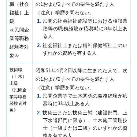
職（社会
の1および2すべての要件を満たす人
福祉）上
（注意）学歴を問わない。
民間の社会福祉施設等における相談業
級
務等の職務経験が応募時に3年以上あ
≪民間企
る人
業等職務
社会福祉士または精神保健福祉士のい
経験者対
ずれかの資格を有する人
象≫
技術職
昭和51年4月2日以降に生まれた人で、次
（土木）
の1および2すべての要件を満たす人
上級
（注意）学歴を問わない。
《民間企
民間企業等で土木関係の職務経験が応
業等職務
経験者対
募時に3年以上ある人
象》
技術士または技術士補（建設部門、上
下水道部門に限る）、土木施工管理技
士（一級または二級）のいずれかの資
格を有する人