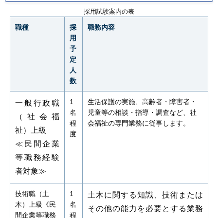
採用試験案内の表
職種
採
職務内容
用
予
定
人
数
1
生活保護の実施、高齢者・障害者・
一般行政職
名
児童等の相談・指導・調査など、社
（社会福
程
会福祉の専門業務に従事します。
祉）上級
度
≪民間企業
等職務経験
者対象≫
技術職（土
1
土木に関する知識、技術または
木）上級《民
名
その他の能力を必要とする業務
間企業等職務
程