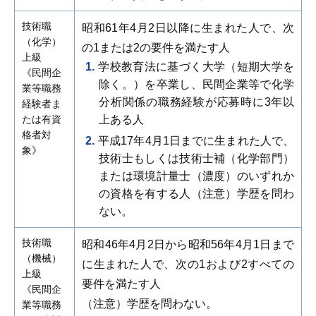
技術職
昭和61年4月2日以降に生まれた人で、次
（化学）
の1または2の要件を満たす人
上級
学校教育法に基づく大学（短期大学を
《民間企
除く。）を卒業し、民間企業等で化学
業等職務
分析関係の職務経験が応募時に3年以
経験者ま
たは有資
上ある人
格者対
平成17年4月1日までに生まれた人で、
象》
技術士もしくは技術士補（化学部門）
または環境計量士（濃度）のいずれか
の資格を有する人（注意）学歴を問わ
ない。
技術職
昭和46年4月2日から昭和56年4月1日まで
（機械）
に生まれた人で、次の1および2すべての
上級
要件を満たす人
《民間企
（注意）学歴を問わない。
業等職務