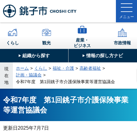
産業・
くらし
観光
市政情報
ビジネス
組織から探す
情報の探し方ナビ
ホーム
くらし
福祉・介護
高齢者福祉
現
計画・協議会
在
令和7年度 第1回銚子市介護保険事業等運営協議会
地
令和7年度 第1回銚子市介護保険事業
等運営協議会
更新日
2025年7月7日