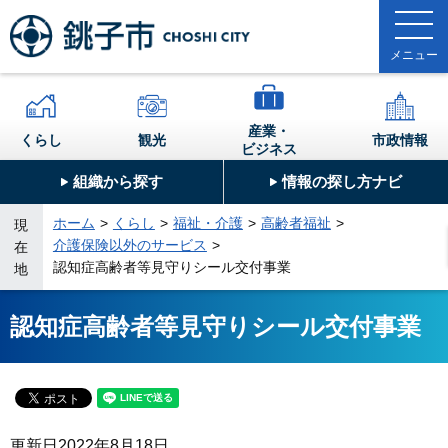
産業・
くらし
観光
市政情報
ビジネス
組織から探す
情報の探し方ナビ
ホーム
くらし
福祉・介護
高齢者福祉
現
介護保険以外のサービス
在
認知症高齢者等見守りシール交付事業
地
認知症高齢者等見守りシール交付事業
更新日
2022年8月18日