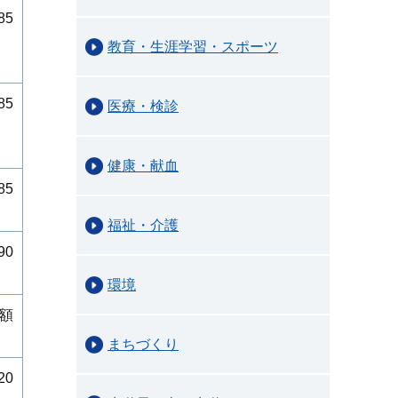
85
教育・生涯学習・スポーツ
85
医療・検診
健康・献血
85
福祉・介護
90
環境
額
まちづくり
20