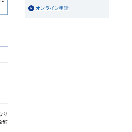
40
オンライン申請
なり
金額