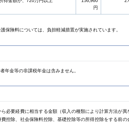
得金額が、720万円以上
156,960
2.
円
介護保険料については、負担軽減措置が実施されています。
害者年金等の非課税年金は含みません。
から必要経費に相当する金額（収入の種類により計算方法が異
療費控除、社会保険料控除、基礎控除等の所得控除をする前の