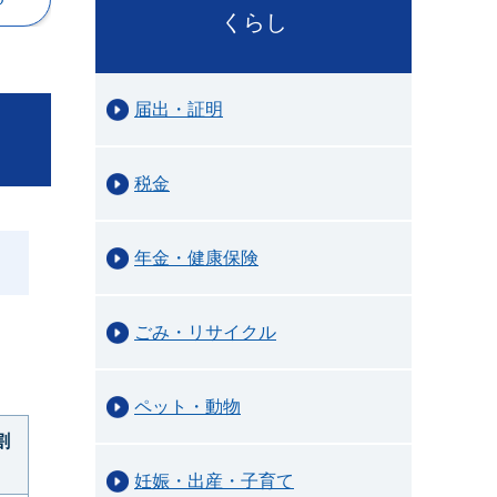
くらし
届出・証明
税金
年金・健康保険
。
ごみ・リサイクル
ペット・動物
割
妊娠・出産・子育て