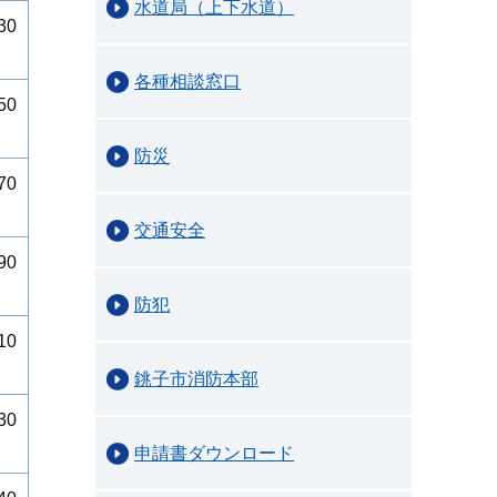
水道局（上下水道）
30
各種相談窓口
50
防災
70
交通安全
90
防犯
10
銚子市消防本部
30
申請書ダウンロード