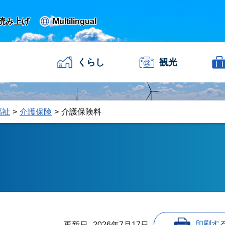
読み上げ
Multilingual
くらし
観光
福祉
介護保険
介護保険料
印刷す
更新日
2026年7月17日