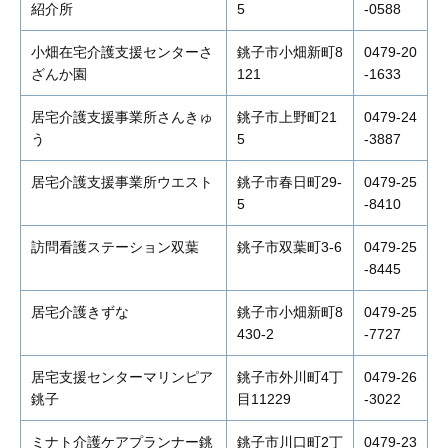
紹介所
5
-0588
小畑在宅介護支援センターさ
銚子市小畑新町8
0479-20
ざんか園
121
-1633
居宅介護支援事業所さんきゅ
銚子市上野町21
0479-24
う
5
-3887
居宅介護支援事業所ウエスト
銚子市春日町29-
0479-25
5
-8410
訪問看護ステーション双葉
銚子市双葉町3-6
0479-25
-8445
居宅介護きずな
銚子市小畑新町8
0479-25
430-2
-7727
居宅支援センターマリンピア
銚子市外川町4丁
0479-26
銚子
目11229
-3022
ミナト介護ケアプランナー銚
銚子市川口町2丁
0479-23