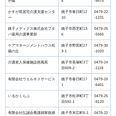
か園
4
-9575
かすが苑居宅介護支援センタ
銚子市春日町12
0479-22
ー
10
-1231
銚子メディクス株式会社フタ
銚子市西芝町13-
0479-25
バ薬局介護事業部
6
-5565
ケアマネージメントハウス松
銚子市野尻町27
0479-30
籟の丘
3-1
-1020
介護老人保健施設慈風苑
銚子市長塚町3丁
0479-24
目609-2
-1118
有限会社ウエルネスサービス
銚子市春日町17
0479-20
1
-6401
いるかくらぶ
銚子市松岸町3丁
0479-25
目592-1
-8120
有限会社弘誠会看護婦家政婦
銚子市末広町6-1
0479-22