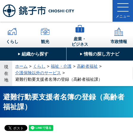
産業・
くらし
観光
市政情報
ビジネス
組織から探す
情報の探し方ナビ
ホーム
くらし
福祉・介護
高齢者福祉
現
介護保険以外のサービス
在
避難行動要支援者名簿の登録（高齢者福祉課）
地
避難行動要支援者名簿の登録（高齢者
福祉課）