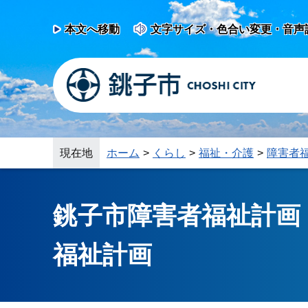
本文へ移動
文字サイズ・色合い変更・音声
現在地
ホーム
くらし
福祉・介護
障害者
銚子市障害者福祉計画
福祉計画