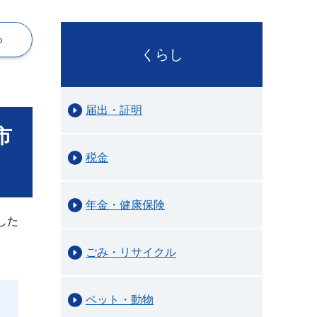
る
くらし
届出・証明
市
税金
年金・健康保険
した
ごみ・リサイクル
ペット・動物