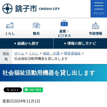
産業・
くらし
観光
市政情報
ビジネス
組織から探す
情報の探し方ナビ
ホーム
くらし
福祉・介護
障害者福祉
現在
社会福祉活動用機器を貸し出します
地
社会福祉活動用機器を貸し出します
更新日
2024年11月1日