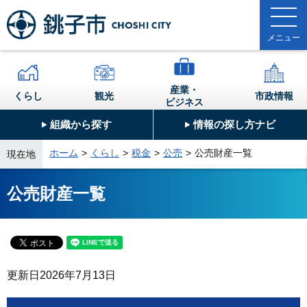
産業・
くらし
観光
市政情報
ビジネス
組織から探す
情報の探し方ナビ
ホーム
くらし
税金
公売
公売財産一覧
現在地
公売財産一覧
更新日
2026年7月13日