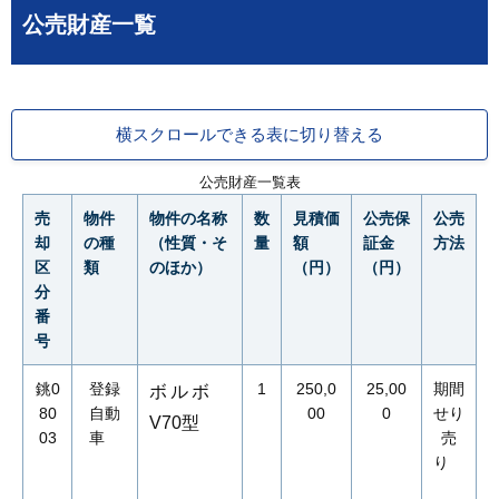
公売財産一覧
横スクロールできる表に切り替える
公売財産一覧表
売
物件
物件の名称
数
見積価
公売保
公売
却
の種
（性質・そ
量
額
証金
方法
区
類
のほか）
（円）
（円）
分
番
号
銚0
登録
1
250,0
25,00
期間
ボルボ
80
自動
00
0
せり
V70型
03
車
売
り