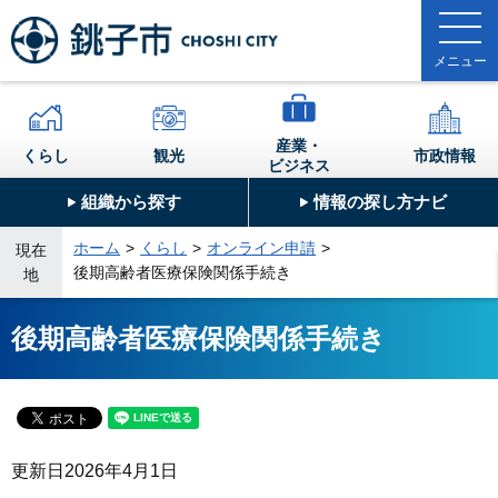
産業・
くらし
観光
市政情報
ビジネス
組織から探す
情報の探し方ナビ
ホーム
くらし
オンライン申請
現在
後期高齢者医療保険関係手続き
地
後期高齢者医療保険関係手続き
更新日
2026年4月1日