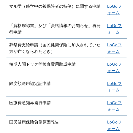
マル学（修学中の被保険者の特例）に関する申請
LoGoフ
ォーム
「資格確認書」及び「資格情報のお知らせ」再発
LoGoフ
行申請
ォーム
葬祭費支給申請（国民健康保険に加入されていた
LoGoフ
方が亡くなられたとき）
ォーム
短期人間ドック等検査費用助成申請
LoGoフ
ォーム
限度額適用認定証申請
LoGoフ
ォーム
医療費通知再発行申請
LoGoフ
ォーム
国民健康保険負傷原因報告
LoGoフ
ォーム