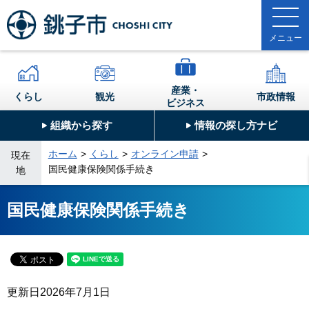
産業・
くらし
観光
市政情報
ビジネス
組織から探す
情報の探し方ナビ
ホーム
くらし
オンライン申請
現在
国民健康保険関係手続き
地
国民健康保険関係手続き
更新日
2026年7月1日